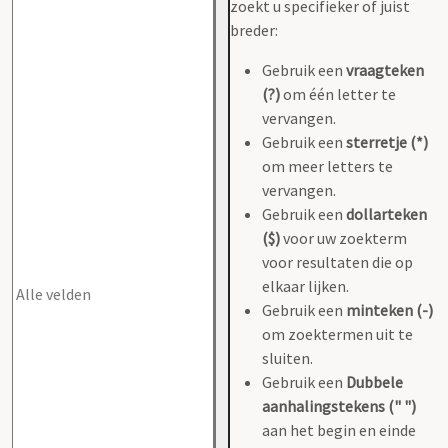
zoekt u specifieker of juist
breder:
Gebruik een
vraagteken
(?)
om één letter te
vervangen.
Gebruik een
sterretje (*)
om meer letters te
vervangen.
Gebruik een
dollarteken
($)
voor uw zoekterm
voor resultaten die op
elkaar lijken.
Gebruik een
minteken (-)
om zoektermen uit te
sluiten.
Gebruik een
Dubbele
aanhalingstekens (" ")
aan het begin en einde