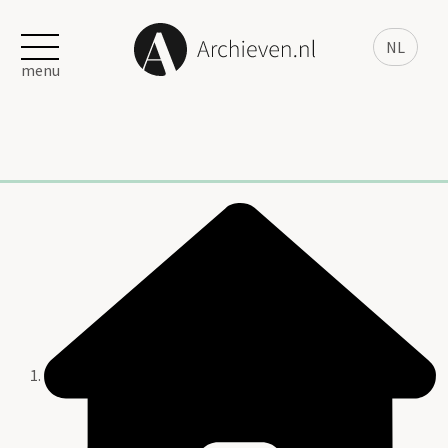
NL
menu