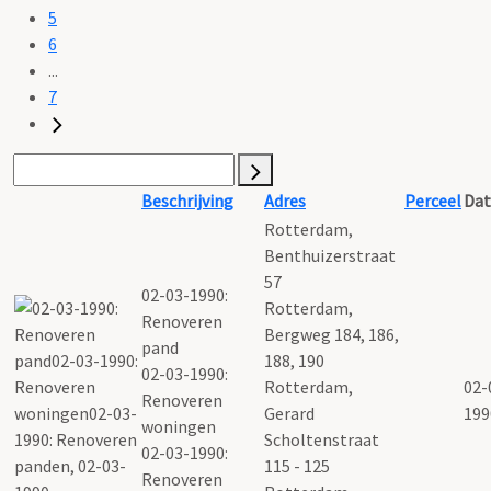
5
6
...
7
Beschrijving
Adres
Perceel
Dat
Rotterdam,
Benthuizerstraat
57
02-03-1990:
Rotterdam,
Renoveren
Bergweg 184, 186,
pand
188, 190
02-03-1990:
Rotterdam,
02-
Renoveren
Gerard
199
woningen
Scholtenstraat
02-03-1990:
115 - 125
Renoveren