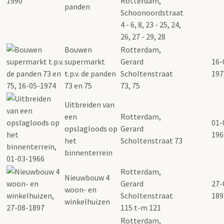
Rotterdam,
panden
Schoonoordstraat
4 - 6, 8, 23 - 25, 24,
26, 27 - 29, 28
Bouwen
Rotterdam,
supermarkt
Gerard
16-
t.p.v. de panden
Scholtenstraat
197
73 en 75
73, 75
Uitbreiden van
een
Rotterdam,
01-
opslagloods op
Gerard
196
het
Scholtenstraat 73
binnenterrein
Rotterdam,
Nieuwbouw 4
Gerard
27-
woon- en
Scholtenstraat
189
winkelhuizen
115 t-m 121
Rotterdam,