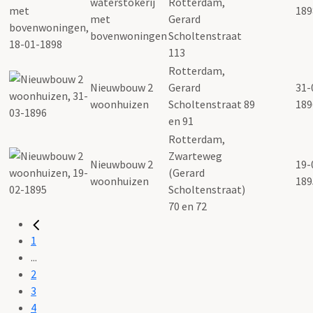
waterstokerij
Rotterdam,
189
met
Gerard
bovenwoningen
Scholtenstraat
113
Rotterdam,
Nieuwbouw 2
Gerard
31-
woonhuizen
Scholtenstraat 89
189
en 91
Rotterdam,
Zwarteweg
Nieuwbouw 2
19-
(Gerard
woonhuizen
189
Scholtenstraat)
70 en 72
1
...
2
3
4