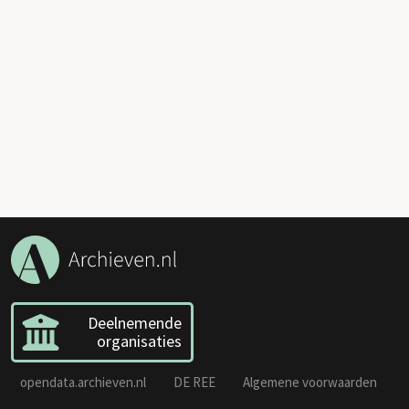
Deelnemende
organisaties
opendata.archieven.nl
DE REE
Algemene voorwaarden