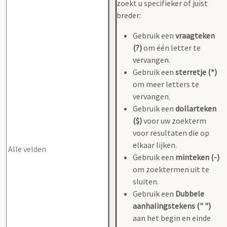
zoekt u specifieker of juist
breder:
Gebruik een
vraagteken
(?)
om één letter te
vervangen.
Gebruik een
sterretje (*)
om meer letters te
vervangen.
Gebruik een
dollarteken
($)
voor uw zoekterm
voor resultaten die op
elkaar lijken.
Gebruik een
minteken (-)
om zoektermen uit te
sluiten.
Gebruik een
Dubbele
aanhalingstekens (" ")
aan het begin en einde