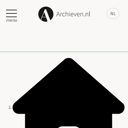
NL
menu