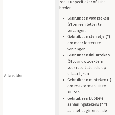
zoekt u specifieker of juist
breder:
Gebruik een
vraagteken
(?)
om één letter te
vervangen.
Gebruik een
sterretje (*)
om meer letters te
vervangen.
Gebruik een
dollarteken
($)
voor uw zoekterm
voor resultaten die op
elkaar lijken.
Gebruik een
minteken (-)
om zoektermen uit te
sluiten.
Gebruik een
Dubbele
aanhalingstekens (" ")
aan het begin en einde