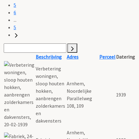
5
6
...
5
Beschrijving
Adres
Perceel
Datering
Verbetering
woningen,
sloop houten
Arnhem,
hokken,
Noordelijke
1939
aanbrengen
Parallelweg
zolderkamers
108, 109
en
dakvensters
Arnhem,