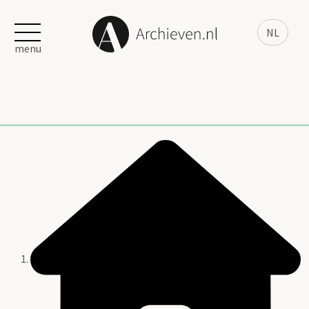
NL
menu