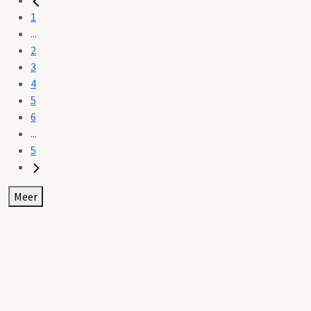
1
...
2
3
4
5
6
...
5
Meer