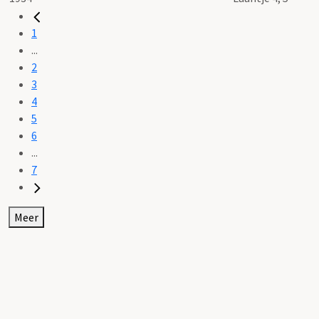
1
...
2
3
4
5
6
...
7
Meer