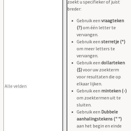
zoekt u specifieker of juist
breder:
Gebruik een
vraagteken
(?)
om één letter te
vervangen.
Gebruik een
sterretje (*)
om meer letters te
vervangen.
Gebruik een
dollarteken
($)
voor uw zoekterm
voor resultaten die op
elkaar lijken.
Gebruik een
minteken (-)
om zoektermen uit te
sluiten.
Gebruik een
Dubbele
aanhalingstekens (" ")
aan het begin en einde