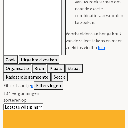
van uw zoektermen om
naar de exacte
combinatie van woorden
te zoeken.
Voorbeelden van het gebruik
van deze leestekens en meer
zoektips vindt u
hier
.
Zoek
Uitgebreid zoeken
Organisatie
Bron
Plaats
Straat
Kadastrale gemeente
Sectie
Filter:
Laantje
x
Filters legen
137
vergunningen
sorteren op: