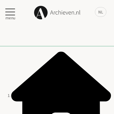
NL
menu