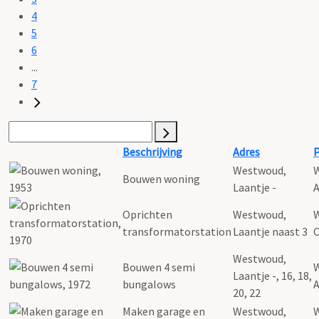
4
5
6
...
7
Beschrijving
Adres
P
Westwoud,
Bouwen woning
Laantje -
A
Oprichten
Westwoud,
transformatorstation
Laantje naast 3
C
Westwoud,
Bouwen 4 semi
Laantje -, 16, 18,
bungalows
A
20, 22
Maken garage en
Westwoud,