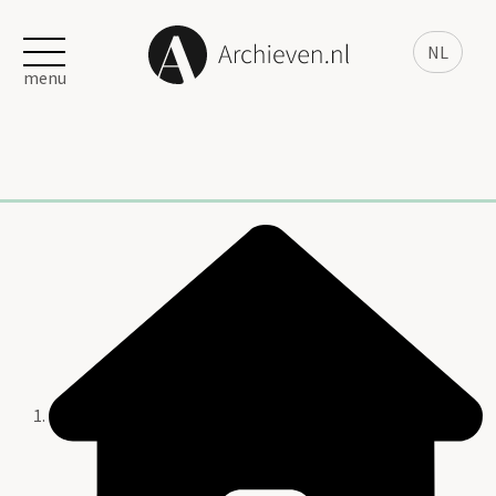
NL
menu