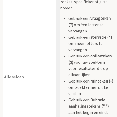
zoekt u specifieker of juist
breder:
Gebruik een
vraagteken
(?)
om één letter te
vervangen.
Gebruik een
sterretje (*)
om meer letters te
vervangen.
Gebruik een
dollarteken
($)
voor uw zoekterm
voor resultaten die op
elkaar lijken.
Gebruik een
minteken (-)
om zoektermen uit te
sluiten.
Gebruik een
Dubbele
aanhalingstekens (" ")
aan het begin en einde