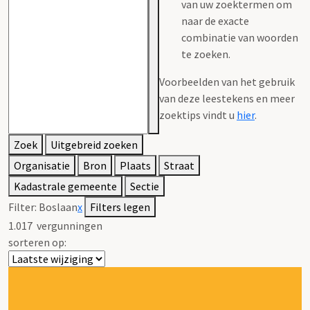
van uw zoektermen om
naar de exacte
combinatie van woorden
te zoeken.
Voorbeelden van het gebruik
van deze leestekens en meer
zoektips vindt u
hier
.
Zoek
Uitgebreid zoeken
Organisatie
Bron
Plaats
Straat
Kadastrale gemeente
Sectie
Filter:
Boslaan
x
Filters legen
1.017
vergunningen
sorteren op: