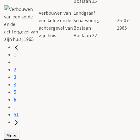
Boslaan 15
Verbouwen van
Landgraaf
een kelde en de
Schaesberg,
26-07-
achtergevel van
Boslaan
1965
zijn huis
Boslaan 22
1
...
2
3
4
5
6
...
51
Meer