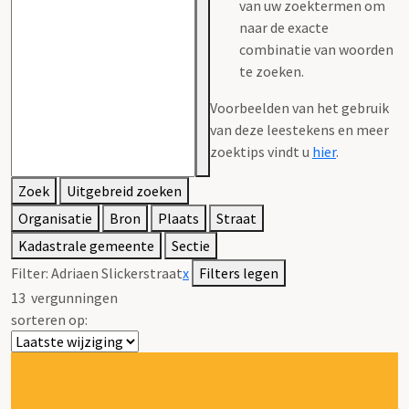
van uw zoektermen om
naar de exacte
combinatie van woorden
te zoeken.
Voorbeelden van het gebruik
van deze leestekens en meer
zoektips vindt u
hier
.
Zoek
Uitgebreid zoeken
Organisatie
Bron
Plaats
Straat
Kadastrale gemeente
Sectie
Filter:
Adriaen Slickerstraat
x
Filters legen
13
vergunningen
sorteren op: