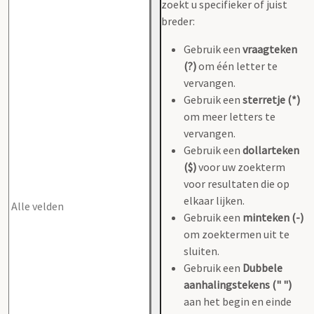
zoekt u specifieker of juist
breder:
Gebruik een
vraagteken
(?)
om één letter te
vervangen.
Gebruik een
sterretje (*)
om meer letters te
vervangen.
Gebruik een
dollarteken
($)
voor uw zoekterm
voor resultaten die op
elkaar lijken.
Gebruik een
minteken (-)
om zoektermen uit te
sluiten.
Gebruik een
Dubbele
aanhalingstekens (" ")
aan het begin en einde