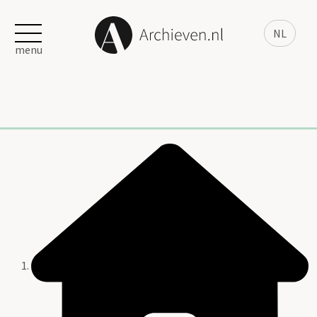
NL
menu