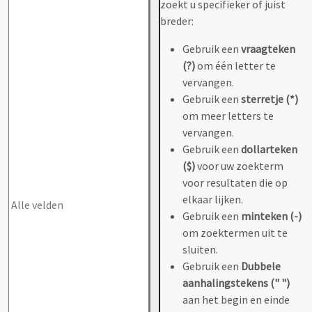
zoekt u specifieker of juist
breder:
Gebruik een
vraagteken
(?)
om één letter te
vervangen.
Gebruik een
sterretje (*)
om meer letters te
vervangen.
Gebruik een
dollarteken
($)
voor uw zoekterm
voor resultaten die op
elkaar lijken.
Gebruik een
minteken (-)
om zoektermen uit te
sluiten.
Gebruik een
Dubbele
aanhalingstekens (" ")
aan het begin en einde