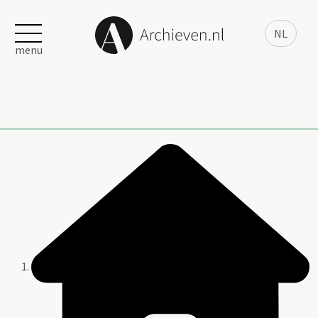
NL
menu