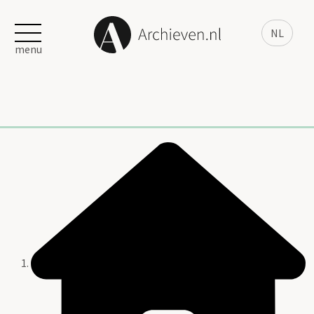
NL
menu