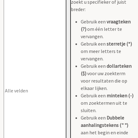
zoekt u specifieker of juist
breder:
Gebruik een
vraagteken
(?)
om één letter te
vervangen.
Gebruik een
sterretje (*)
om meer letters te
vervangen.
Gebruik een
dollarteken
($)
voor uw zoekterm
voor resultaten die op
elkaar lijken.
Gebruik een
minteken (-)
om zoektermen uit te
sluiten.
Gebruik een
Dubbele
aanhalingstekens (" ")
aan het begin en einde