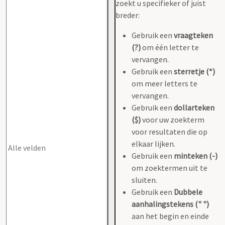
zoekt u specifieker of juist
breder:
Gebruik een
vraagteken
(?)
om één letter te
vervangen.
Gebruik een
sterretje (*)
om meer letters te
vervangen.
Gebruik een
dollarteken
($)
voor uw zoekterm
voor resultaten die op
elkaar lijken.
Gebruik een
minteken (-)
om zoektermen uit te
sluiten.
Gebruik een
Dubbele
aanhalingstekens (" ")
aan het begin en einde