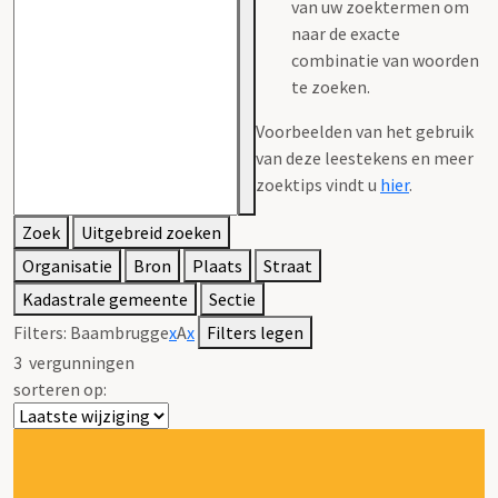
van uw zoektermen om
naar de exacte
combinatie van woorden
te zoeken.
Voorbeelden van het gebruik
van deze leestekens en meer
zoektips vindt u
hier
.
Zoek
Uitgebreid zoeken
Organisatie
Bron
Plaats
Straat
Kadastrale gemeente
Sectie
Filters:
Baambrugge
x
A
x
Filters legen
3
vergunningen
sorteren op: