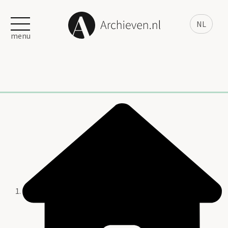
NL
menu