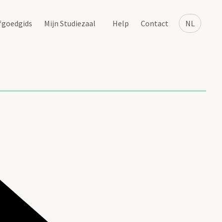
fgoedgids
Mijn Studiezaal
Help
Contact
NL