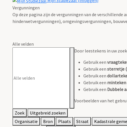
Mijn Studiezaal (inloggen)
Vergunningen
Op deze pagina zijn de vergunningen van de verschillende 
hinderwetvergunningen), omgevingsvergunningen, bouwve
Alle velden
Door leestekens in uw zoeko
Gebruik een
vraagteke
Gebruik een
sterretje (
Gebruik een
dollarteke
Gebruik een
minteken 
Gebruik een
Dubbele a
Voorbeelden van het gebrui
Zoek
Uitgebreid zoeken
Organisatie
Bron
Plaats
Straat
Kadastrale gem