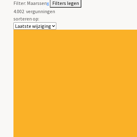
Filter:
Maarssen
x
Filters legen
4.002
vergunningen
sorteren op: