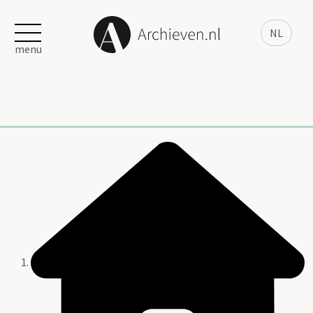
NL
menu