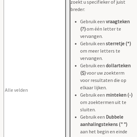
zoekt u specifieker of juist
breder:
Gebruik een
vraagteken
(?)
om één letter te
vervangen.
Gebruik een
sterretje (*)
om meer letters te
vervangen.
Gebruik een
dollarteken
($)
voor uw zoekterm
voor resultaten die op
elkaar lijken.
Gebruik een
minteken (-)
om zoektermen uit te
sluiten.
Gebruik een
Dubbele
aanhalingstekens (" ")
aan het begin en einde