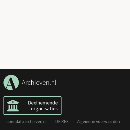
Deelnemende
organisaties
opendata.archieven.nl
DE REE
Algemene voorwaarden