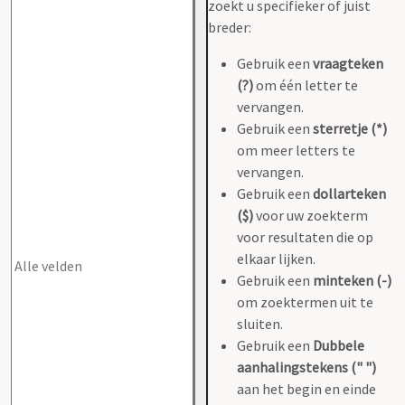
zoekt u specifieker of juist
breder:
Gebruik een
vraagteken
(?)
om één letter te
vervangen.
Gebruik een
sterretje (*)
om meer letters te
vervangen.
Gebruik een
dollarteken
($)
voor uw zoekterm
voor resultaten die op
elkaar lijken.
Gebruik een
minteken (-)
om zoektermen uit te
sluiten.
Gebruik een
Dubbele
aanhalingstekens (" ")
aan het begin en einde