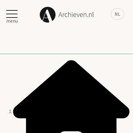
NL
menu