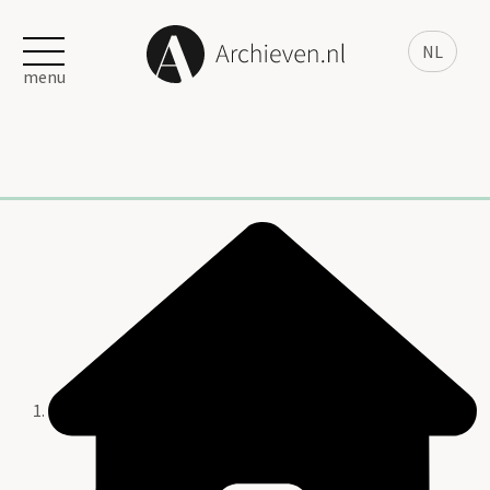
NL
menu