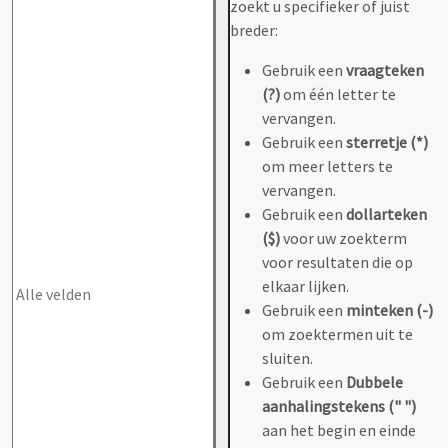
zoekt u specifieker of juist
breder:
Gebruik een
vraagteken
(?)
om één letter te
vervangen.
Gebruik een
sterretje (*)
om meer letters te
vervangen.
Gebruik een
dollarteken
($)
voor uw zoekterm
voor resultaten die op
elkaar lijken.
Gebruik een
minteken (-)
om zoektermen uit te
sluiten.
Gebruik een
Dubbele
aanhalingstekens (" ")
aan het begin en einde