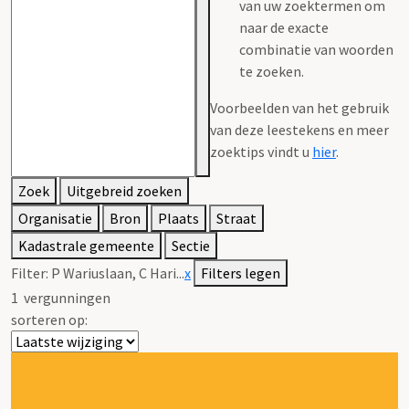
van uw zoektermen om
naar de exacte
combinatie van woorden
te zoeken.
Voorbeelden van het gebruik
van deze leestekens en meer
zoektips vindt u
hier
.
Zoek
Uitgebreid zoeken
Organisatie
Bron
Plaats
Straat
Kadastrale gemeente
Sectie
Filter:
P Wariuslaan, C Hari...
x
Filters legen
1
vergunningen
sorteren op: