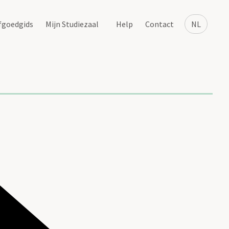
fgoedgids
Mijn Studiezaal
Help
Contact
NL