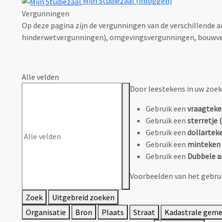
Mijn Studiezaal (inloggen)
Vergunningen
Op deze pagina zijn de vergunningen van de verschillende 
hinderwetvergunningen), omgevingsvergunningen, bouwve
Alle velden
Door leestekens in uw zoeko
Gebruik een
vraagteke
Gebruik een
sterretje (
Gebruik een
dollarteke
Gebruik een
minteken 
Gebruik een
Dubbele a
Voorbeelden van het gebrui
Zoek
Uitgebreid zoeken
Organisatie
Bron
Plaats
Straat
Kadastrale gem