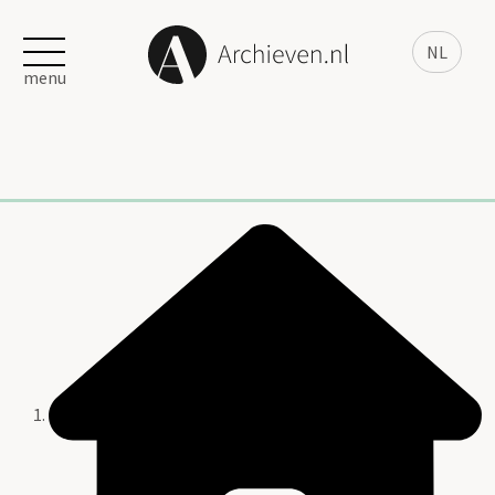
NL
menu