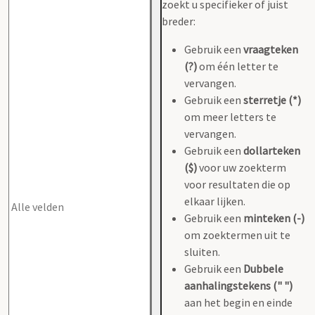
zoekt u specifieker of juist
breder:
Gebruik een
vraagteken
(?)
om één letter te
vervangen.
Gebruik een
sterretje (*)
om meer letters te
vervangen.
Gebruik een
dollarteken
($)
voor uw zoekterm
voor resultaten die op
elkaar lijken.
Gebruik een
minteken (-)
om zoektermen uit te
sluiten.
Gebruik een
Dubbele
aanhalingstekens (" ")
aan het begin en einde