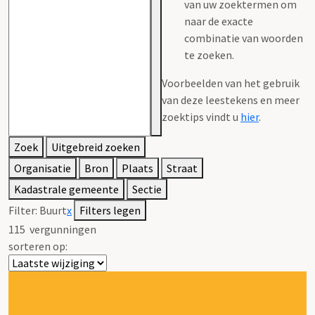
van uw zoektermen om
naar de exacte
combinatie van woorden
te zoeken.
Voorbeelden van het gebruik
van deze leestekens en meer
zoektips vindt u
hier
.
Zoek
Uitgebreid zoeken
Organisatie
Bron
Plaats
Straat
Kadastrale gemeente
Sectie
Filter:
Buurt
x
Filters legen
115
vergunningen
sorteren op: