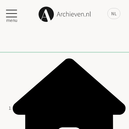
NL
menu