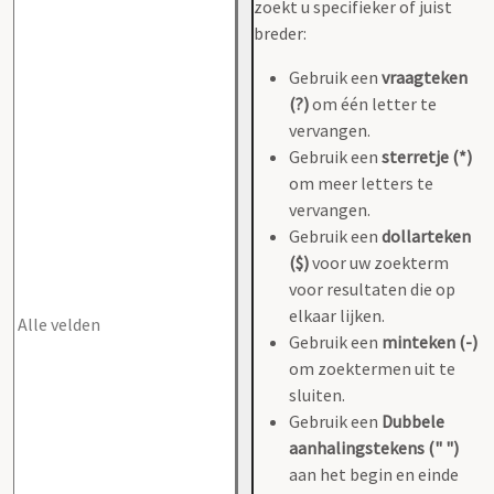
zoekt u specifieker of juist
breder:
Gebruik een
vraagteken
(?)
om één letter te
vervangen.
Gebruik een
sterretje (*)
om meer letters te
vervangen.
Gebruik een
dollarteken
($)
voor uw zoekterm
voor resultaten die op
elkaar lijken.
Gebruik een
minteken (-)
om zoektermen uit te
sluiten.
Gebruik een
Dubbele
aanhalingstekens (" ")
aan het begin en einde