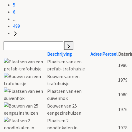
5
6
...
499
Beschrijving
Adres
Perceel
Dateri
Plaatsen van een
1980
prefab-trafohuisje
Bouwen van een
1979
trafohuisje
Plaatsen van een
1980
duivenhok
Bouwen van 25
1976
eengezinshuizen
Plaatsen 2
noodlokalen in
1978