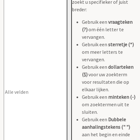
zoekt u specifieker of juist
breder:
Gebruik een
vraagteken
(?)
om één letter te
vervangen.
Gebruik een
sterretje (*)
om meer letters te
vervangen.
Gebruik een
dollarteken
($)
voor uw zoekterm
voor resultaten die op
elkaar lijken.
Gebruik een
minteken (-)
om zoektermen uit te
sluiten.
Gebruik een
Dubbele
aanhalingstekens (" ")
aan het begin en einde