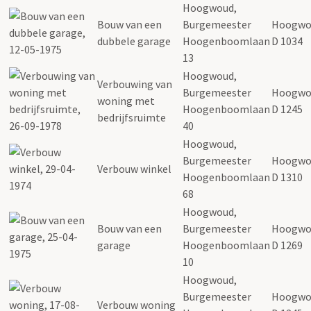
Hoogwoud,
Bouw van een
Burgemeester
Hoogwo
dubbele garage
Hoogenboomlaan
D 1034
13
Hoogwoud,
Verbouwing van
Burgemeester
Hoogwo
woning met
Hoogenboomlaan
D 1245
bedrijfsruimte
40
Hoogwoud,
Burgemeester
Hoogwo
Verbouw winkel
Hoogenboomlaan
D 1310
68
Hoogwoud,
Bouw van een
Burgemeester
Hoogwo
garage
Hoogenboomlaan
D 1269
10
Hoogwoud,
Burgemeester
Hoogwo
Verbouw woning