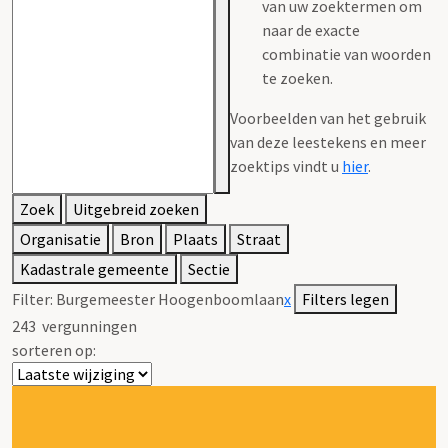
van uw zoektermen om
naar de exacte
combinatie van woorden
te zoeken.
Voorbeelden van het gebruik
van deze leestekens en meer
zoektips vindt u
hier
.
Zoek
Uitgebreid zoeken
Organisatie
Bron
Plaats
Straat
Kadastrale gemeente
Sectie
Filter:
Burgemeester Hoogenboomlaan
x
Filters legen
243
vergunningen
sorteren op: