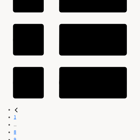
1
...
8
9