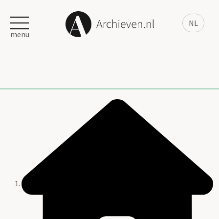
NL
menu