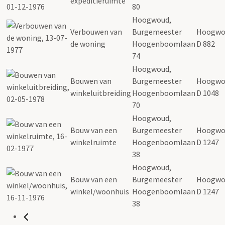
expeditieruimte
80
Hoogwoud,
Verbouwen van
Burgemeester
Hoogwo
de woning
Hoogenboomlaan
D 882
74
Hoogwoud,
Bouwen van
Burgemeester
Hoogwo
winkeluitbreiding
Hoogenboomlaan
D 1048
70
Hoogwoud,
Bouw van een
Burgemeester
Hoogwo
winkelruimte
Hoogenboomlaan
D 1247
38
Hoogwoud,
Bouw van een
Burgemeester
Hoogwo
winkel/woonhuis
Hoogenboomlaan
D 1247
38