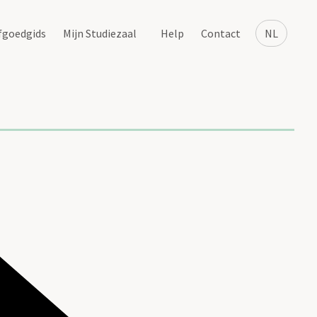
fgoedgids
Mijn Studiezaal
Help
Contact
NL