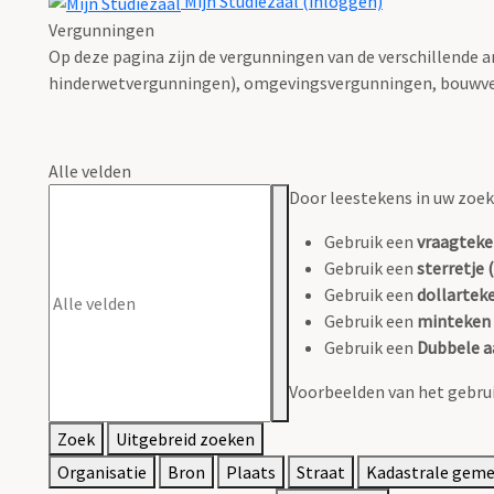
Mijn Studiezaal (inloggen)
Vergunningen
Op deze pagina zijn de vergunningen van de verschillende 
hinderwetvergunningen), omgevingsvergunningen, bouwve
Alle velden
Door leestekens in uw zoeko
Gebruik een
vraagteke
Gebruik een
sterretje (
Gebruik een
dollarteke
Gebruik een
minteken 
Gebruik een
Dubbele a
Voorbeelden van het gebrui
Zoek
Uitgebreid zoeken
Organisatie
Bron
Plaats
Straat
Kadastrale gem