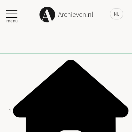
NL
menu