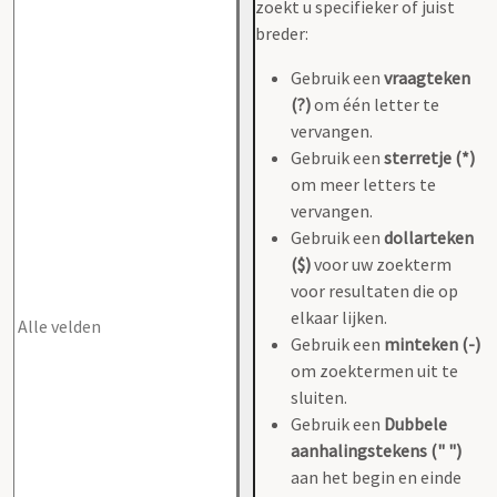
zoekt u specifieker of juist
breder:
Gebruik een
vraagteken
(?)
om één letter te
vervangen.
Gebruik een
sterretje (*)
om meer letters te
vervangen.
Gebruik een
dollarteken
($)
voor uw zoekterm
voor resultaten die op
elkaar lijken.
Gebruik een
minteken (-)
om zoektermen uit te
sluiten.
Gebruik een
Dubbele
aanhalingstekens (" ")
aan het begin en einde