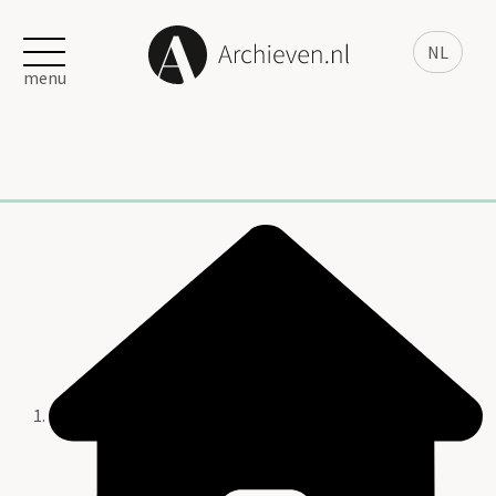
NL
menu