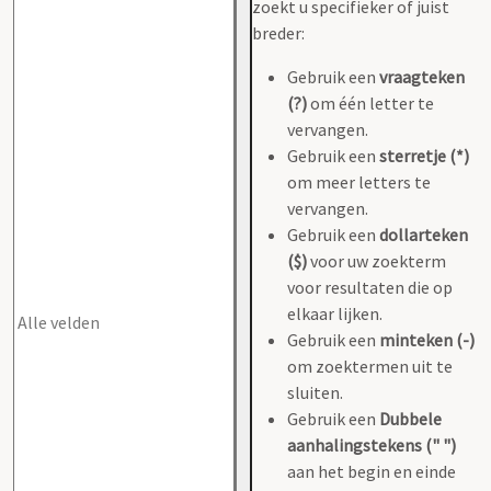
zoekt u specifieker of juist
breder:
Gebruik een
vraagteken
(?)
om één letter te
vervangen.
Gebruik een
sterretje (*)
om meer letters te
vervangen.
Gebruik een
dollarteken
($)
voor uw zoekterm
voor resultaten die op
elkaar lijken.
Gebruik een
minteken (-)
om zoektermen uit te
sluiten.
Gebruik een
Dubbele
aanhalingstekens (" ")
aan het begin en einde