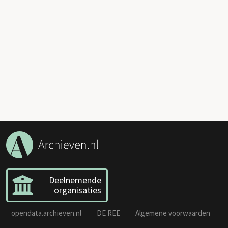
Deelnemende
organisaties
opendata.archieven.nl
DE REE
Algemene voorwaarden