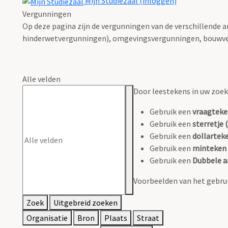
Mijn Studiezaal (inloggen)
Vergunningen
Op deze pagina zijn de vergunningen van de verschillende 
hinderwetvergunningen), omgevingsvergunningen, bouwve
Alle velden
Door leestekens in uw zoeko
Gebruik een
vraagteke
Gebruik een
sterretje (
Gebruik een
dollarteke
Gebruik een
minteken 
Gebruik een
Dubbele a
Voorbeelden van het gebrui
Zoek
Uitgebreid zoeken
Organisatie
Bron
Plaats
Straat