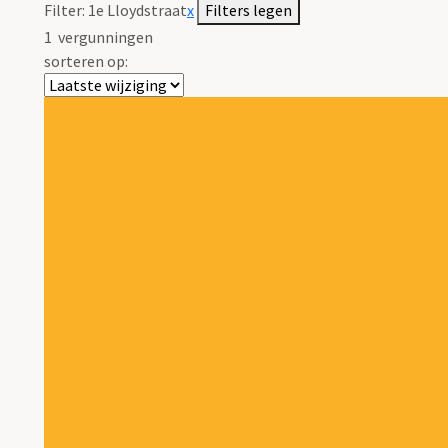
Filter:
1e Lloydstraat
x
Filters legen
1
vergunningen
sorteren op: