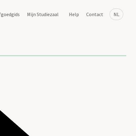
fgoedgids
Mijn Studiezaal
Help
Contact
NL