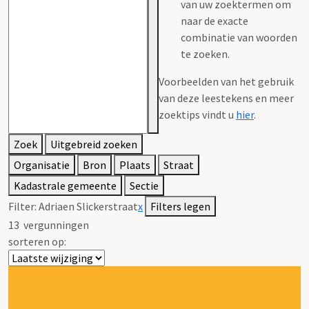
van uw zoektermen om
naar de exacte
combinatie van woorden
te zoeken.
Voorbeelden van het gebruik
van deze leestekens en meer
zoektips vindt u
hier
.
Zoek
Uitgebreid zoeken
Organisatie
Bron
Plaats
Straat
Kadastrale gemeente
Sectie
Filter:
Adriaen Slickerstraat
x
Filters legen
13
vergunningen
sorteren op: