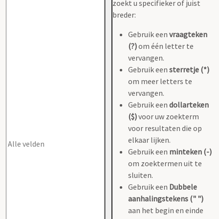
zoekt u specifieker of juist
breder:
Gebruik een
vraagteken
(?)
om één letter te
vervangen.
Gebruik een
sterretje (*)
om meer letters te
vervangen.
Gebruik een
dollarteken
($)
voor uw zoekterm
voor resultaten die op
elkaar lijken.
Gebruik een
minteken (-)
om zoektermen uit te
sluiten.
Gebruik een
Dubbele
aanhalingstekens (" ")
aan het begin en einde