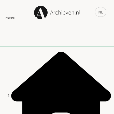
NL
menu