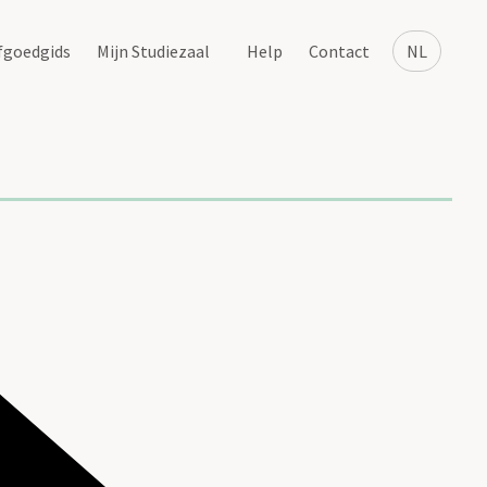
fgoedgids
Mijn Studiezaal
Help
Contact
NL