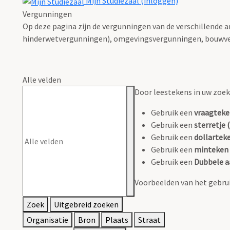
Mijn Studiezaal (inloggen)
Vergunningen
Op deze pagina zijn de vergunningen van de verschillende 
hinderwetvergunningen), omgevingsvergunningen, bouwve
Alle velden
Door leestekens in uw zoeko
Gebruik een
vraagteke
Gebruik een
sterretje (
Gebruik een
dollarteke
Gebruik een
minteken 
Gebruik een
Dubbele a
Voorbeelden van het gebrui
Zoek
Uitgebreid zoeken
Organisatie
Bron
Plaats
Straat