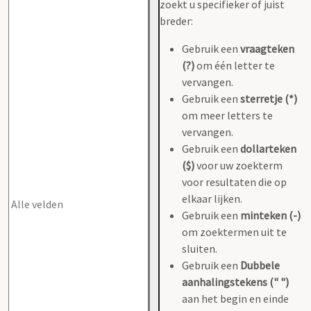
zoekt u specifieker of juist
breder:
Gebruik een
vraagteken
(?)
om één letter te
vervangen.
Gebruik een
sterretje (*)
om meer letters te
vervangen.
Gebruik een
dollarteken
($)
voor uw zoekterm
voor resultaten die op
elkaar lijken.
Gebruik een
minteken (-)
om zoektermen uit te
sluiten.
Gebruik een
Dubbele
aanhalingstekens (" ")
aan het begin en einde