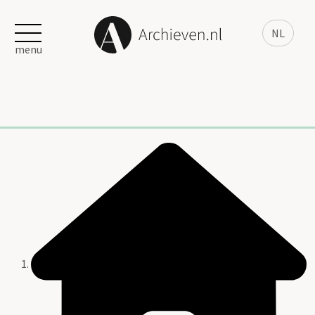
NL
menu