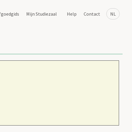
fgoedgids
Mijn Studiezaal
Help
Contact
NL