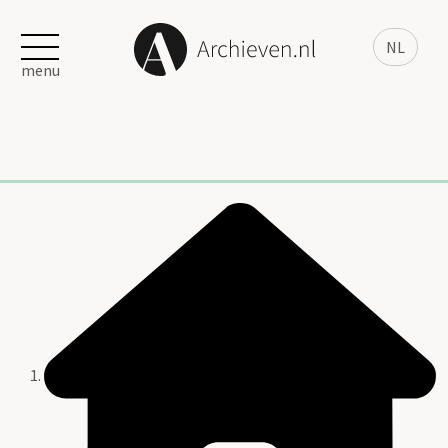
NL
menu