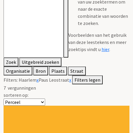
van uw zoektermen om
naar de exacte
combinatie van woorden
te zoeken.
Voorbeelden van het gebruik
van deze leestekens en meer
zoektips vindt u
hier
.
Zoek
Uitgebreid zoeken
Organisatie
Bron
Plaats
Straat
Filters:
Haarlem
x
Paus Leostraat
x
Filters legen
7
vergunningen
sorteren op: