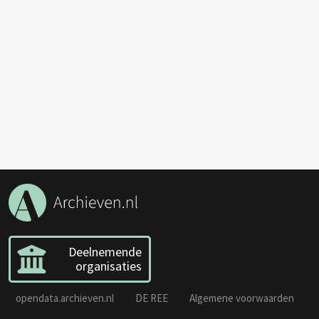
Deelnemende
organisaties
opendata.archieven.nl
DE REE
Algemene voorwaarden