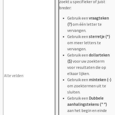
zoekt u specifieker of juist
breder:
Gebruik een
vraagteken
(?)
om één letter te
vervangen.
Gebruik een
sterretje (*)
om meer letters te
vervangen.
Gebruik een
dollarteken
($)
voor uw zoekterm
voor resultaten die op
elkaar lijken.
Gebruik een
minteken (-)
om zoektermen uit te
sluiten.
Gebruik een
Dubbele
aanhalingstekens (" ")
aan het begin en einde