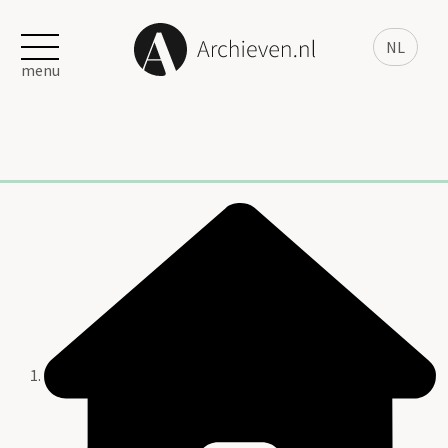
NL
menu