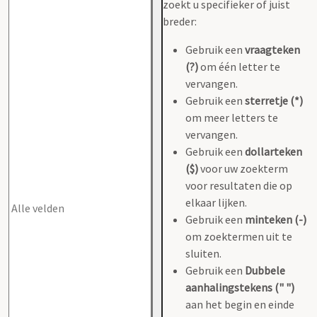
zoekt u specifieker of juist
breder:
Gebruik een
vraagteken
(?)
om één letter te
vervangen.
Gebruik een
sterretje (*)
om meer letters te
vervangen.
Gebruik een
dollarteken
($)
voor uw zoekterm
voor resultaten die op
elkaar lijken.
Gebruik een
minteken (-)
om zoektermen uit te
sluiten.
Gebruik een
Dubbele
aanhalingstekens (" ")
aan het begin en einde