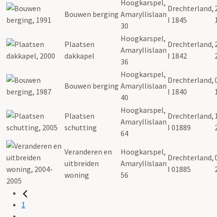
Hoogkarspel,
Drechterland,
Bouwen berging
Amaryllislaan
I 1845
30
Hoogkarspel,
Plaatsen
Drechterland,
Amaryllislaan
dakkapel
I 1842
36
Hoogkarspel,
Drechterland,
Bouwen berging
Amaryllislaan
I 1840
40
Hoogkarspel,
Plaatsen
Drechterland,
Amaryllislaan
schutting
I 01889
64
Veranderen en
Hoogkarspel,
Drechterland,
uitbreiden
Amaryllislaan
I 01885
woning
56
1
...