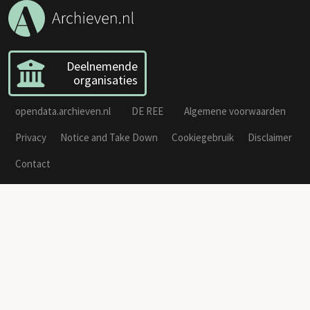
Deelnemende
organisaties
opendata.archieven.nl
DE REE
Algemene voorwaarden
Privacy
Notice and Take Down
Cookiegebruik
Disclaimer
Contact