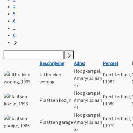
4
5
6
...
6
Beschrijving
Adres
Perceel
Hoogkarspel,
Uitbreiden
Drechterland,
Amaryllislaan
woning
I 1983
47
Hoogkarspel,
Drechterland,
Plaatsen kozijn
Amaryllislaan
I 1980
41
Hoogkarspel,
Drechterland,
Plaatsen garage
Amaryllislaan
I 1979
33