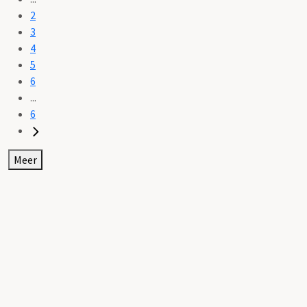
2
3
4
5
6
...
6
Meer