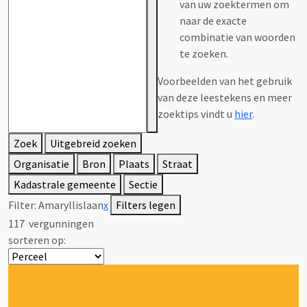
van uw zoektermen om
naar de exacte
combinatie van woorden
te zoeken.
Voorbeelden van het gebruik
van deze leestekens en meer
zoektips vindt u
hier
.
Zoek
Uitgebreid zoeken
Organisatie
Bron
Plaats
Straat
Kadastrale gemeente
Sectie
Filter:
Amaryllislaan
x
Filters legen
117
vergunningen
sorteren op: