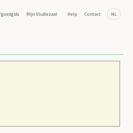
fgoedgids
Mijn Studiezaal
Help
Contact
NL