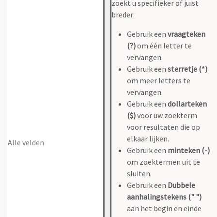
zoekt u specifieker of juist
breder:
Gebruik een
vraagteken
(?)
om één letter te
vervangen.
Gebruik een
sterretje (*)
om meer letters te
vervangen.
Gebruik een
dollarteken
($)
voor uw zoekterm
voor resultaten die op
elkaar lijken.
Gebruik een
minteken (-)
om zoektermen uit te
sluiten.
Gebruik een
Dubbele
aanhalingstekens (" ")
aan het begin en einde