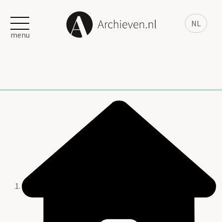
NL
menu