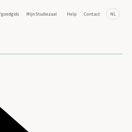
fgoedgids
Mijn Studiezaal
Help
Contact
NL