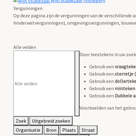
Mijn Studiezaal (inloggen)
Vergunningen
Op deze pagina zijn de vergunningen van de verschillende 
hinderwetvergunningen), omgevingsvergunningen, bouwve
Alle velden
Door leestekens in uw zoeko
Gebruik een
vraagteke
Gebruik een
sterretje (
Gebruik een
dollarteke
Gebruik een
minteken 
Gebruik een
Dubbele a
Voorbeelden van het gebrui
Zoek
Uitgebreid zoeken
Organisatie
Bron
Plaats
Straat