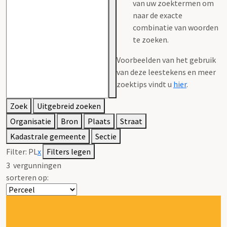
van uw zoektermen om
naar de exacte
combinatie van woorden
te zoeken.
Voorbeelden van het gebruik
van deze leestekens en meer
zoektips vindt u
hier
.
Zoek
Uitgebreid zoeken
Organisatie
Bron
Plaats
Straat
Kadastrale gemeente
Sectie
Filter:
PL
x
Filters legen
3
vergunningen
sorteren op: