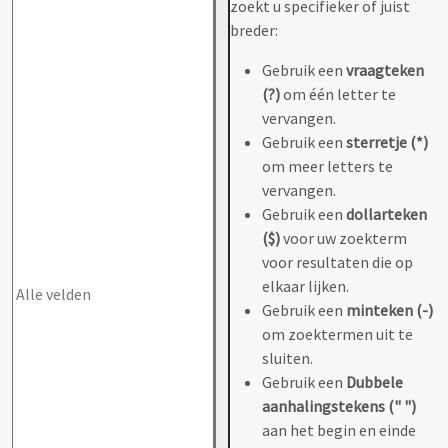
zoekt u specifieker of juist
breder:
Gebruik een
vraagteken
(?)
om één letter te
vervangen.
Gebruik een
sterretje (*)
om meer letters te
vervangen.
Gebruik een
dollarteken
($)
voor uw zoekterm
voor resultaten die op
elkaar lijken.
Gebruik een
minteken (-)
om zoektermen uit te
sluiten.
Gebruik een
Dubbele
aanhalingstekens (" ")
aan het begin en einde