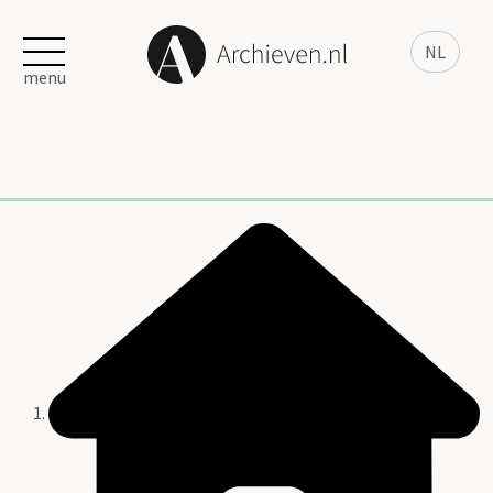
NL
menu