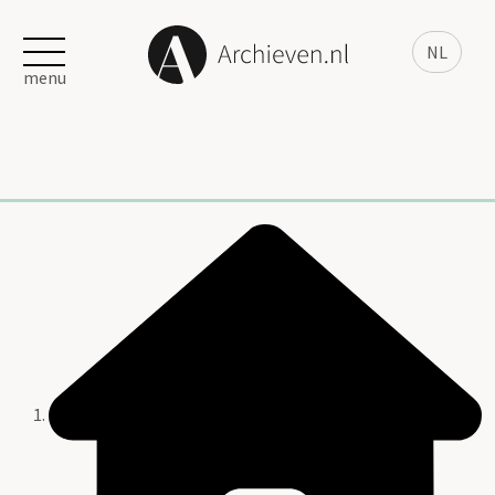
NL
menu