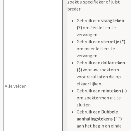
zoekt u specifieker of juist
breder:
Gebruik een
vraagteken
(?)
om één letter te
vervangen.
Gebruik een
sterretje (*)
om meer letters te
vervangen.
Gebruik een
dollarteken
($)
voor uw zoekterm
voor resultaten die op
elkaar lijken.
Gebruik een
minteken (-)
om zoektermen uit te
sluiten.
Gebruik een
Dubbele
aanhalingstekens (" ")
aan het begin en einde