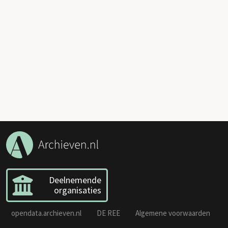
Deelnemende
organisaties
opendata.archieven.nl
DE REE
Algemene voorwaarden