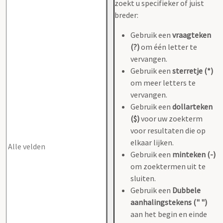
zoekt u specifieker of juist
breder:
Gebruik een
vraagteken
(?)
om één letter te
vervangen.
Gebruik een
sterretje (*)
om meer letters te
vervangen.
Gebruik een
dollarteken
($)
voor uw zoekterm
voor resultaten die op
elkaar lijken.
Gebruik een
minteken (-)
om zoektermen uit te
sluiten.
Gebruik een
Dubbele
aanhalingstekens (" ")
aan het begin en einde