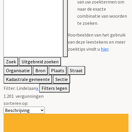
van uw zoektermen om
naar de exacte
combinatie van woorden
te zoeken.
Voorbeelden van het gebruik
van deze leestekens en meer
zoektips vindt u
hier
.
Zoek
Uitgebreid zoeken
Organisatie
Bron
Plaats
Straat
Kadastrale gemeente
Sectie
Filter:
Lindelaan
x
Filters legen
1.201
vergunningen
sorteren op: