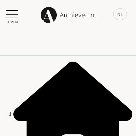
NL
menu