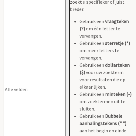
zoekt u specifieker of juist
breder:
Gebruik een
vraagteken
(?)
om één letter te
vervangen.
Gebruik een
sterretje (*)
om meer letters te
vervangen.
Gebruik een
dollarteken
($)
voor uw zoekterm
voor resultaten die op
elkaar lijken.
Gebruik een
minteken (-)
om zoektermen uit te
sluiten.
Gebruik een
Dubbele
aanhalingstekens (" ")
aan het begin en einde