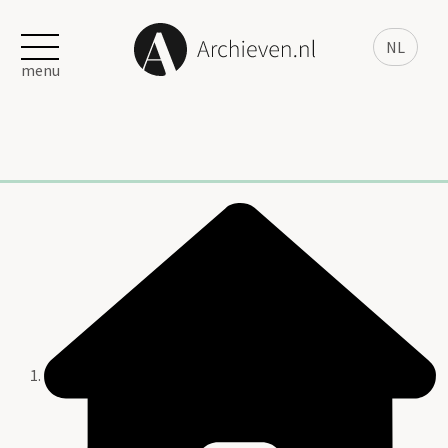
NL
menu