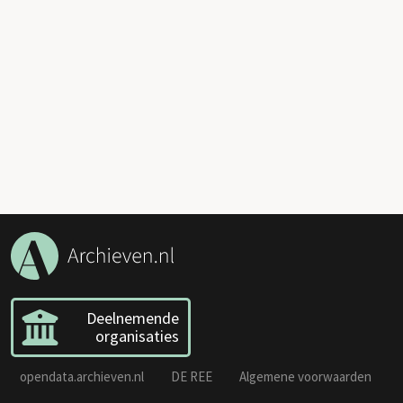
Deelnemende
organisaties
opendata.archieven.nl
DE REE
Algemene voorwaarden