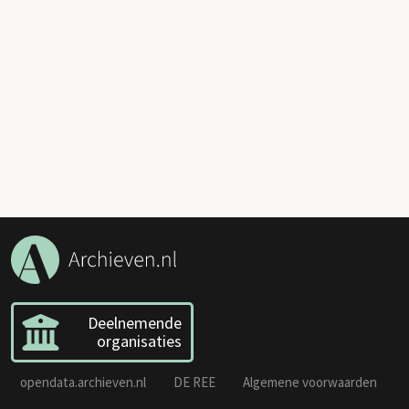
Deelnemende
organisaties
opendata.archieven.nl
DE REE
Algemene voorwaarden