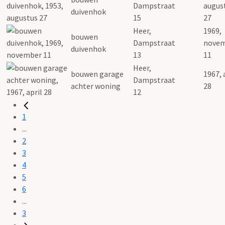
Dampstraat
augus
duivenhok
15
27
Heer,
1969,
bouwen
Dampstraat
nove
duivenhok
13
11
Heer,
bouwen garage
1967, 
Dampstraat
achter woning
28
12
1
...
2
3
4
5
6
...
3