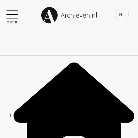
NL
menu