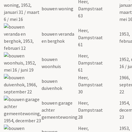
Heer,
januar
bouwen woning
Dampstraat
maart 
63
mei 1
Heer,
bouwen veranda
1953,
Dampstraat
en berghok
februa
61
Heer,
bouwen
1952,
Dampstraat
woonhuis
16 / ju
61
Heer,
1966,
bouwen
Dampstraat
septe
duivenhok
30
22
bouwen garage
Heer,
1954,
achter
Dampstraat
decem
gemeentewoning
28
23
Heer,
1953,
bouwen