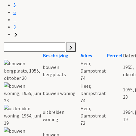
5
6
...
3
Beschrijving
Adres
Perceel
Dater
Heer,
bouwen
1955,
Dampstraat
bergplaats
oktob
74
Heer,
1955, 
bouwen woning
Dampstraat
23
74
Heer,
uitbreiden
1964, 
Dampstraat
woning
19
72
bouwen