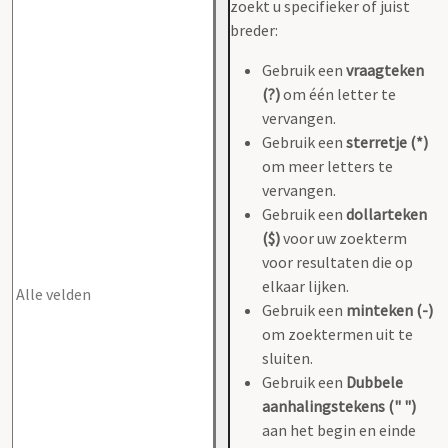
zoekt u specifieker of juist
breder:
Gebruik een
vraagteken
(?)
om één letter te
vervangen.
Gebruik een
sterretje (*)
om meer letters te
vervangen.
Gebruik een
dollarteken
($)
voor uw zoekterm
voor resultaten die op
elkaar lijken.
Gebruik een
minteken (-)
om zoektermen uit te
sluiten.
Gebruik een
Dubbele
aanhalingstekens (" ")
aan het begin en einde