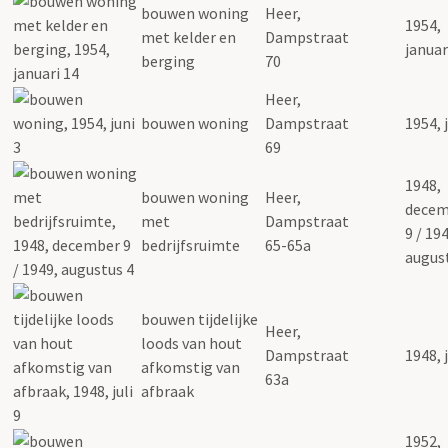
bouwen woning
Heer,
1954,
met kelder en
Dampstraat
januar
berging
70
Heer,
bouwen woning
Dampstraat
1954, 
69
1948,
bouwen woning
Heer,
decem
met
Dampstraat
9 / 19
bedrijfsruimte
65-65a
augus
bouwen tijdelijke
Heer,
loods van hout
Dampstraat
1948, j
afkomstig van
63a
afbraak
1952,