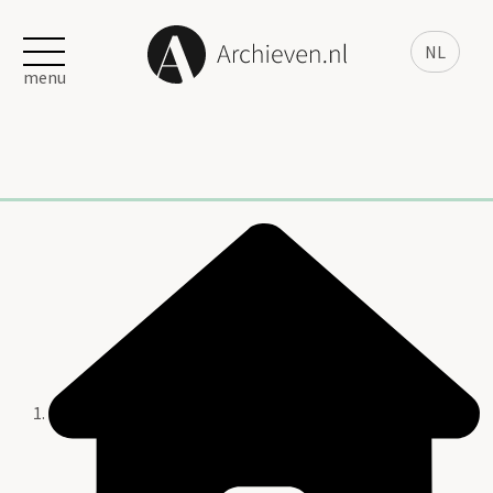
NL
menu