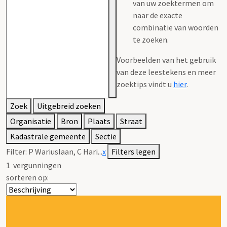
van uw zoektermen om
naar de exacte
combinatie van woorden
te zoeken.
Voorbeelden van het gebruik
van deze leestekens en meer
zoektips vindt u
hier
.
Zoek
Uitgebreid zoeken
Organisatie
Bron
Plaats
Straat
Kadastrale gemeente
Sectie
Filter:
P Wariuslaan, C Hari...
x
Filters legen
1
vergunningen
sorteren op: