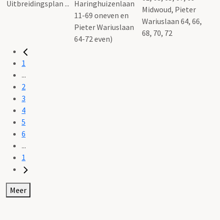
Haringhuizenlaan
Midwoud, Pieter
11-69 oneven en
Wariuslaan 64, 66,
Pieter Wariuslaan
68, 70, 72
64-72 even)
1
...
2
3
4
5
6
...
1
Meer