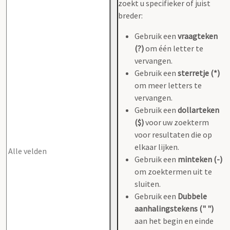
zoekt u specifieker of juist
breder:
Gebruik een
vraagteken
(?)
om één letter te
vervangen.
Gebruik een
sterretje (*)
om meer letters te
vervangen.
Gebruik een
dollarteken
($)
voor uw zoekterm
voor resultaten die op
elkaar lijken.
Gebruik een
minteken (-)
om zoektermen uit te
sluiten.
Gebruik een
Dubbele
aanhalingstekens (" ")
aan het begin en einde