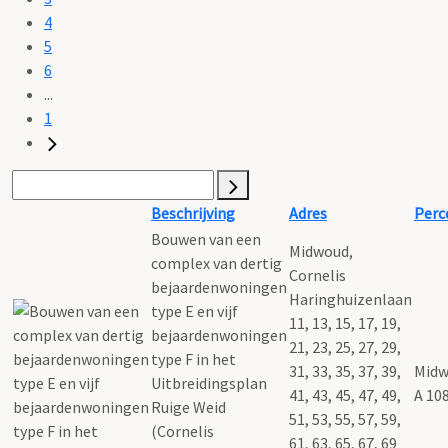
4
5
6
...
1
Beschrijving
Adres
Perc
Bouwen van een
Midwoud,
complex van dertig
Cornelis
bejaardenwoningen
Haringhuizenlaan
type E en vijf
11, 13, 15, 17, 19,
bejaardenwoningen
21, 23, 25, 27, 29,
type F in het
31, 33, 35, 37, 39,
Midw
Uitbreidingsplan
41, 43, 45, 47, 49,
A 10
Ruige Weid
51, 53, 55, 57, 59,
(Cornelis
61, 63, 65, 67, 69