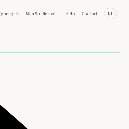
fgoedgids
Mijn Studiezaal
Help
Contact
NL