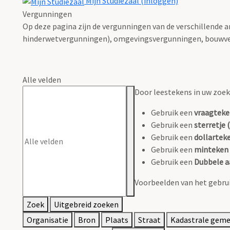
Mijn Studiezaal (inloggen)
Vergunningen
Op deze pagina zijn de vergunningen van de verschillende 
hinderwetvergunningen), omgevingsvergunningen, bouwve
Alle velden
Door leestekens in uw zoeko
Gebruik een
vraagteke
Gebruik een
sterretje (
Gebruik een
dollarteke
Gebruik een
minteken 
Gebruik een
Dubbele a
Voorbeelden van het gebrui
Zoek
Uitgebreid zoeken
Organisatie
Bron
Plaats
Straat
Kadastrale gem