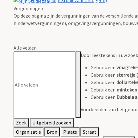
Mijn Studiezaal (inloggen)
Vergunningen
Op deze pagina zijn de vergunningen van de verschillende 
hinderwetvergunningen), omgevingsvergunningen, bouwve
Alle velden
Door leestekens in uw zoeko
Gebruik een
vraagteke
Gebruik een
sterretje (
Gebruik een
dollarteke
Gebruik een
minteken 
Gebruik een
Dubbele a
Voorbeelden van het gebrui
Zoek
Uitgebreid zoeken
Organisatie
Bron
Plaats
Straat