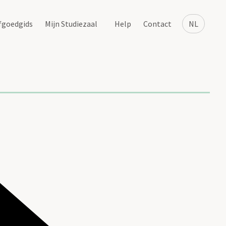
fgoedgids
Mijn Studiezaal
Help
Contact
NL