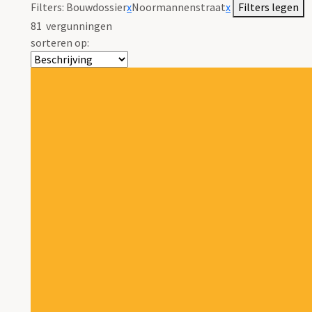
Filters:
Bouwdossier
x
Noormannenstraat
x
Filters legen
81
vergunningen
sorteren op: