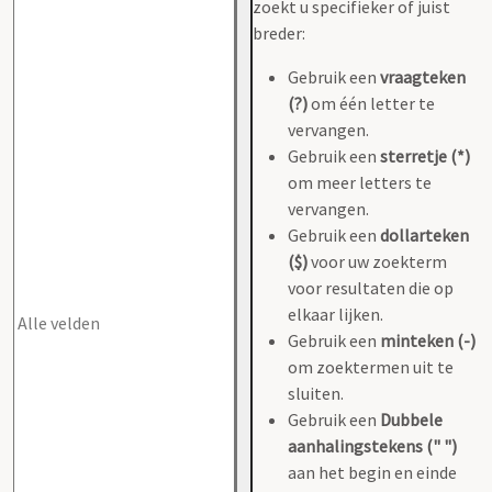
zoekt u specifieker of juist
breder:
Gebruik een
vraagteken
(?)
om één letter te
vervangen.
Gebruik een
sterretje (*)
om meer letters te
vervangen.
Gebruik een
dollarteken
($)
voor uw zoekterm
voor resultaten die op
elkaar lijken.
Gebruik een
minteken (-)
om zoektermen uit te
sluiten.
Gebruik een
Dubbele
aanhalingstekens (" ")
aan het begin en einde