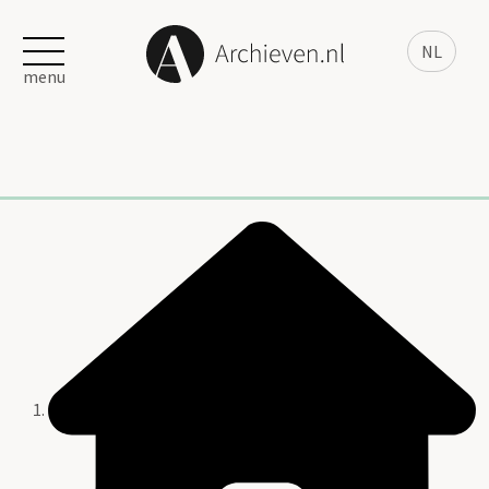
NL
menu