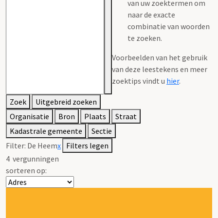
van uw zoektermen om
naar de exacte
combinatie van woorden
te zoeken.
Voorbeelden van het gebruik
van deze leestekens en meer
zoektips vindt u
hier
.
Zoek
Uitgebreid zoeken
Organisatie
Bron
Plaats
Straat
Kadastrale gemeente
Sectie
Filter:
De Heem
x
Filters legen
4
vergunningen
sorteren op: