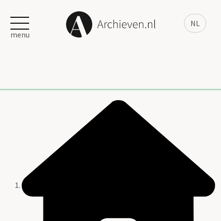
NL
menu