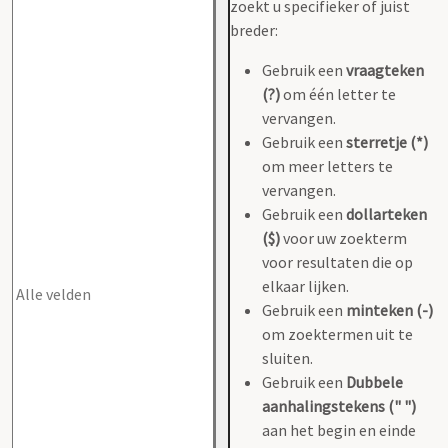
zoekt u specifieker of juist
breder:
Gebruik een
vraagteken
(?)
om één letter te
vervangen.
Gebruik een
sterretje (*)
om meer letters te
vervangen.
Gebruik een
dollarteken
($)
voor uw zoekterm
voor resultaten die op
elkaar lijken.
Gebruik een
minteken (-)
om zoektermen uit te
sluiten.
Gebruik een
Dubbele
aanhalingstekens (" ")
aan het begin en einde