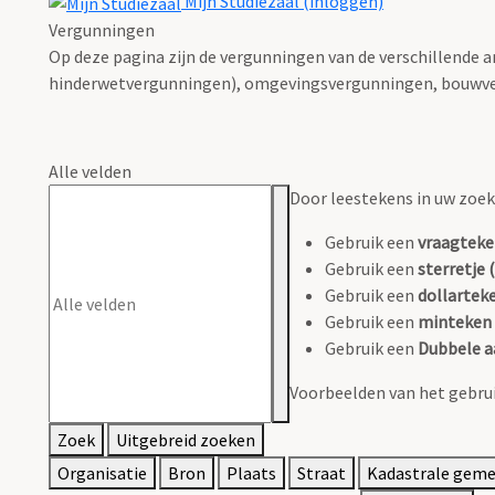
Mijn Studiezaal (inloggen)
Vergunningen
Op deze pagina zijn de vergunningen van de verschillende 
hinderwetvergunningen), omgevingsvergunningen, bouwve
Alle velden
Door leestekens in uw zoeko
Gebruik een
vraagteke
Gebruik een
sterretje (
Gebruik een
dollarteke
Gebruik een
minteken 
Gebruik een
Dubbele a
Voorbeelden van het gebrui
Zoek
Uitgebreid zoeken
Organisatie
Bron
Plaats
Straat
Kadastrale gem