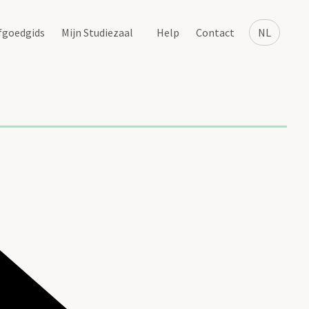
fgoedgids
Mijn Studiezaal
Help
Contact
NL