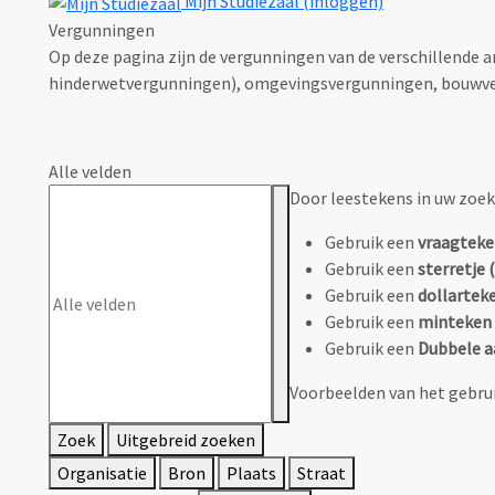
Mijn Studiezaal (inloggen)
Vergunningen
Op deze pagina zijn de vergunningen van de verschillende 
hinderwetvergunningen), omgevingsvergunningen, bouwve
Alle velden
Door leestekens in uw zoeko
Gebruik een
vraagteke
Gebruik een
sterretje (
Gebruik een
dollarteke
Gebruik een
minteken 
Gebruik een
Dubbele a
Voorbeelden van het gebrui
Zoek
Uitgebreid zoeken
Organisatie
Bron
Plaats
Straat