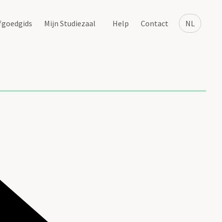
fgoedgids
Mijn Studiezaal
Help
Contact
NL