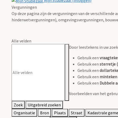
Mijn Studiezaal (inloggen)
Vergunningen
Op deze pagina zijn de vergunningen van de verschillende 
hinderwetvergunningen), omgevingsvergunningen, bouwve
Alle velden
Door leestekens in uw zoeko
Gebruik een
vraagteke
Gebruik een
sterretje (
Gebruik een
dollarteke
Gebruik een
minteken 
Gebruik een
Dubbele a
Voorbeelden van het gebrui
Zoek
Uitgebreid zoeken
Organisatie
Bron
Plaats
Straat
Kadastrale gem