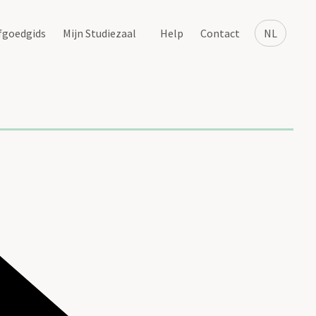
fgoedgids
Mijn Studiezaal
Help
Contact
NL