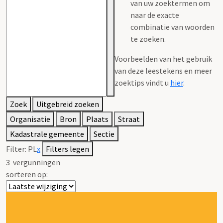
van uw zoektermen om
naar de exacte
combinatie van woorden
te zoeken.
Voorbeelden van het gebruik
van deze leestekens en meer
zoektips vindt u
hier
.
Zoek
Uitgebreid zoeken
Organisatie
Bron
Plaats
Straat
Kadastrale gemeente
Sectie
Filter:
PL
x
Filters legen
3
vergunningen
sorteren op: