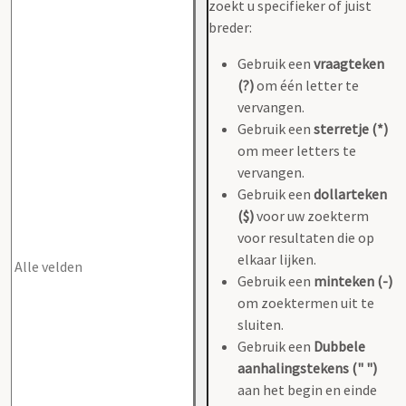
zoekt u specifieker of juist
breder:
Gebruik een
vraagteken
(?)
om één letter te
vervangen.
Gebruik een
sterretje (*)
om meer letters te
vervangen.
Gebruik een
dollarteken
($)
voor uw zoekterm
voor resultaten die op
elkaar lijken.
Gebruik een
minteken (-)
om zoektermen uit te
sluiten.
Gebruik een
Dubbele
aanhalingstekens (" ")
aan het begin en einde