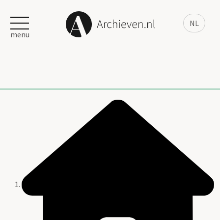
NL
menu