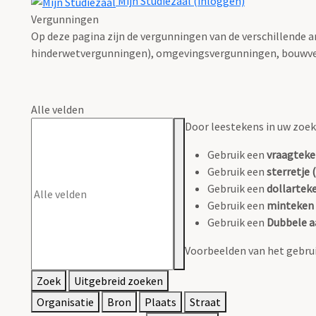
Mijn Studiezaal (inloggen)
Vergunningen
Op deze pagina zijn de vergunningen van de verschillende 
hinderwetvergunningen), omgevingsvergunningen, bouwve
Alle velden
Door leestekens in uw zoeko
Gebruik een
vraagteke
Gebruik een
sterretje (
Gebruik een
dollarteke
Gebruik een
minteken 
Gebruik een
Dubbele a
Voorbeelden van het gebrui
Zoek
Uitgebreid zoeken
Organisatie
Bron
Plaats
Straat