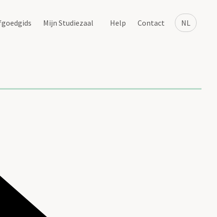
fgoedgids
Mijn Studiezaal
Help
Contact
NL