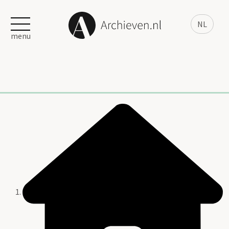
NL
menu