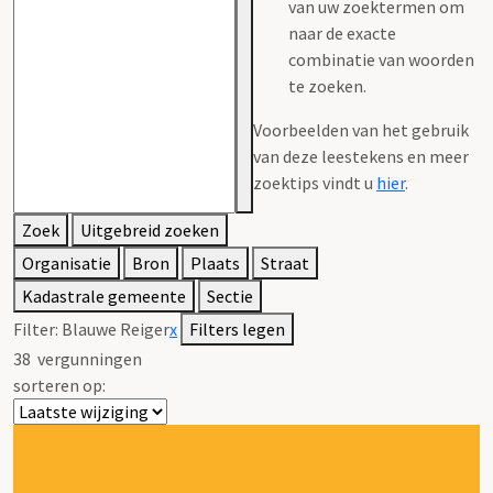
van uw zoektermen om
naar de exacte
combinatie van woorden
te zoeken.
Voorbeelden van het gebruik
van deze leestekens en meer
zoektips vindt u
hier
.
Zoek
Uitgebreid zoeken
Organisatie
Bron
Plaats
Straat
Kadastrale gemeente
Sectie
Filter:
Blauwe Reiger
x
Filters legen
38
vergunningen
sorteren op: