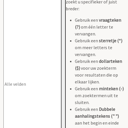
zoekt u specifieker of juist
breder:
Gebruik een
vraagteken
(?)
om één letter te
vervangen.
Gebruik een
sterretje (*)
om meer letters te
vervangen.
Gebruik een
dollarteken
($)
voor uw zoekterm
voor resultaten die op
elkaar lijken.
Gebruik een
minteken (-)
om zoektermen uit te
sluiten.
Gebruik een
Dubbele
aanhalingstekens (" ")
aan het begin en einde