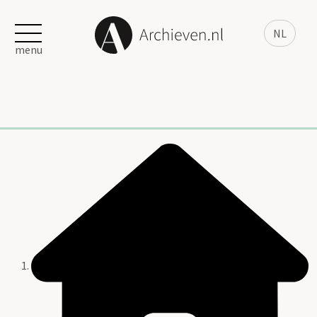
NL
menu