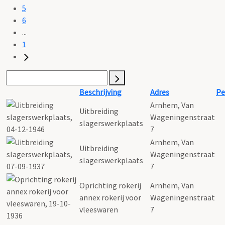
5
6
...
1
Beschrijving
Adres
Pe
Arnhem, Van
Uitbreiding
Wageningenstraat
slagerswerkplaats
7
Arnhem, Van
Uitbreiding
Wageningenstraat
slagerswerkplaats
7
Oprichting rokerij
Arnhem, Van
annex rokerij voor
Wageningenstraat
vleeswaren
7