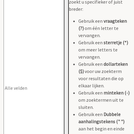
zoekt u specifieker of juist
breder:
Gebruik een
vraagteken
(?)
om één letter te
vervangen.
Gebruik een
sterretje (*)
om meer letters te
vervangen.
Gebruik een
dollarteken
($)
voor uw zoekterm
voor resultaten die op
elkaar lijken.
Gebruik een
minteken (-)
om zoektermen uit te
sluiten.
Gebruik een
Dubbele
aanhalingstekens (" ")
aan het begin en einde