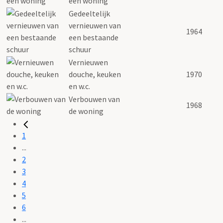
een woning
Gedeeltelijk
vernieuwen van
1964
een bestaande
schuur
Vernieuwen
douche, keuken
1970
en w.c.
Verbouwen van
1968
de woning
1
...
2
3
4
5
6
...