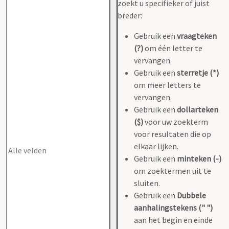
zoekt u specifieker of juist
breder:
Gebruik een
vraagteken
(?)
om één letter te
vervangen.
Gebruik een
sterretje (*)
om meer letters te
vervangen.
Gebruik een
dollarteken
($)
voor uw zoekterm
voor resultaten die op
elkaar lijken.
Gebruik een
minteken (-)
om zoektermen uit te
sluiten.
Gebruik een
Dubbele
aanhalingstekens (" ")
aan het begin en einde