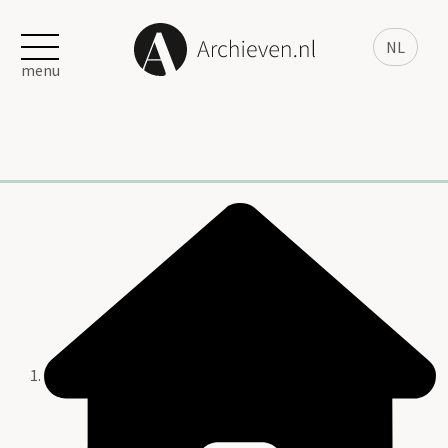
NL
menu