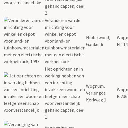
gehandicapten, deel
2
Veranderen van de
inrichting voor
winkel en depot
Nibbixwoud,
Wogn
voor land- en
Ganker 6
H 114
tuinbouwmaterialen
met een electrische
vorkheftruck
Het oprichten en in
werking hebben van
een inrichting
Wognum,
inzake een woon- en
Wogn
Verlengde
leefgemeenschap
B 236
Kerkweg 1
voor verstandelijk
gehandicapten, deel
1
Vervanging van