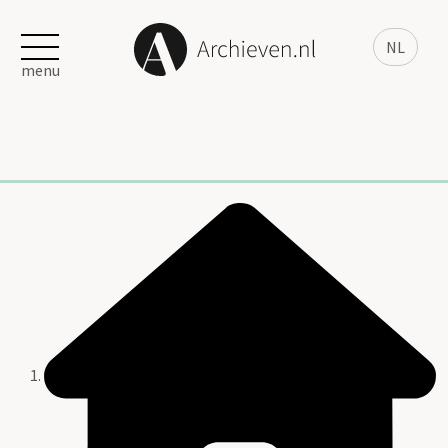
NL
menu