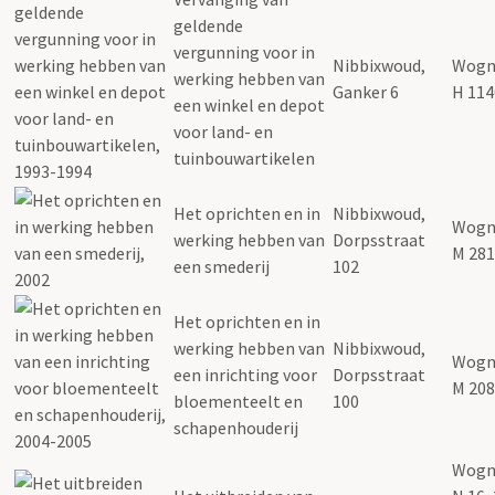
geldende
vergunning voor in
Nibbixwoud,
Wogn
werking hebben van
Ganker 6
H 114
een winkel en depot
voor land- en
tuinbouwartikelen
Het oprichten en in
Nibbixwoud,
Wogn
werking hebben van
Dorpsstraat
M 281
een smederij
102
Het oprichten en in
werking hebben van
Nibbixwoud,
Wogn
een inrichting voor
Dorpsstraat
M 208
bloementeelt en
100
schapenhouderij
Wogn