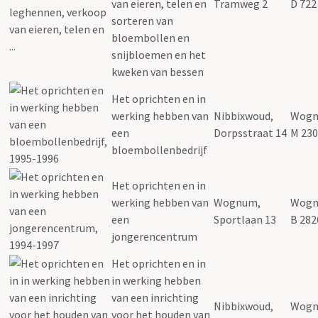
van eieren, telen en
Tramweg 2
D 722
sorteren van
bloembollen en
snijbloemen en het
kweken van bessen
Het oprichten en in
werking hebben van
Nibbixwoud,
Wogn
een
Dorpsstraat 14
M 230
bloembollenbedrijf
Het oprichten en in
werking hebben van
Wognum,
Wogn
een
Sportlaan 13
B 282
jongerencentrum
Het oprichten en in
in werking hebben
van een inrichting
Nibbixwoud,
Wogn
voor het houden van