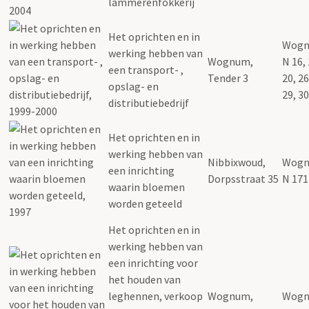
lammerenfokkerij
Het oprichten en in
Wogn
werking hebben van
Wognum,
N 16, 
een transport- ,
Tender 3
20, 26
opslag- en
29, 30
distributiebedrijf
Het oprichten en in
werking hebben van
Nibbixwoud,
Wogn
een inrichting
Dorpsstraat 35
N 171
waarin bloemen
worden geteeld
Het oprichten en in
werking hebben van
een inrichting voor
het houden van
leghennen, verkoop
Wognum,
Wogn