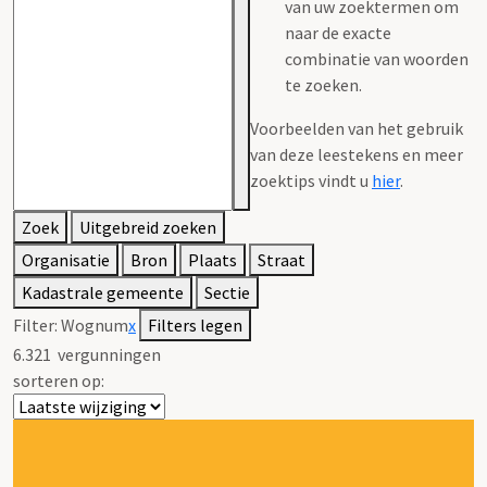
van uw zoektermen om
naar de exacte
combinatie van woorden
te zoeken.
Voorbeelden van het gebruik
van deze leestekens en meer
zoektips vindt u
hier
.
Zoek
Uitgebreid zoeken
Organisatie
Bron
Plaats
Straat
Kadastrale gemeente
Sectie
Filter:
Wognum
x
Filters legen
6.321
vergunningen
sorteren op: