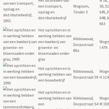
Het uitbreiden van
N 16, 
een transport,
Wognum,
30, 51
opslag en
Tender 3
645, 
distributiebedrijf
648, 
663
Het oprichten en in
werking hebben van
Nibbixwoud,
een kwekerij van
Wogn
Dorpsstraat
groente- en
I 479
86a
bloemzaden onder
glas
Het oprichten en in
Nibbixwoud,
Wogn
werking hebben van
Dorpsstraat 59
H 114
een bouwbedrijf
Het oprichten en in
werking hebben van
Nibbixwoud,
Wogn
een
Dorpsstraat 54
M 150