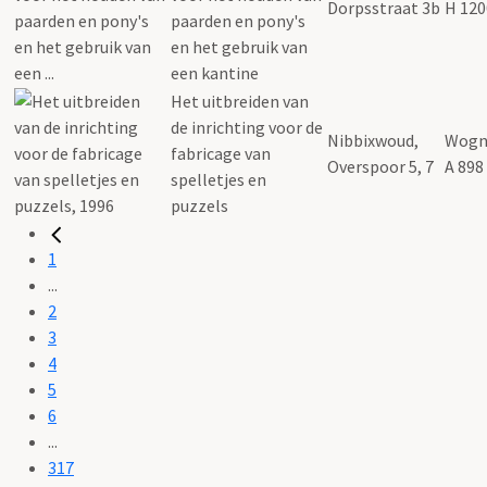
Dorpsstraat 3b
H 120
paarden en pony's
en het gebruik van
een kantine
Het uitbreiden van
de inrichting voor de
Nibbixwoud,
Wogn
fabricage van
Overspoor 5, 7
A 898
spelletjes en
puzzels
1
...
2
3
4
5
6
...
317