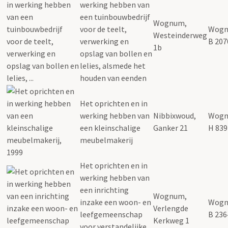
werking hebben van
een tuinbouwbedrijf
Wognum,
voor de teelt,
Wogn
Westeinderweg
verwerking en
B 207
1b
opslag van bollen en
lelies, alsmede het
houden van eenden
Het oprichten en in
werking hebben van
Nibbixwoud,
Wogn
een kleinschalige
Ganker 21
H 839
meubelmakerij
Het oprichten en in
werking hebben van
een inrichting
Wognum,
inzake een woon- en
Wogn
Verlengde
leefgemeenschap
B 236
Kerkweg 1
voor verstandelijke