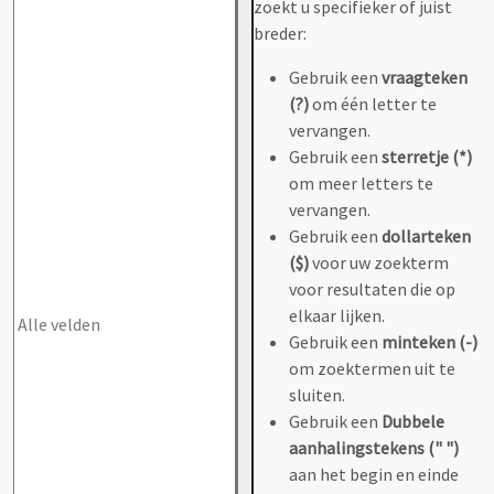
zoekt u specifieker of juist
breder:
Gebruik een
vraagteken
(?)
om één letter te
vervangen.
Gebruik een
sterretje (*)
om meer letters te
vervangen.
Gebruik een
dollarteken
($)
voor uw zoekterm
voor resultaten die op
elkaar lijken.
Gebruik een
minteken (-)
om zoektermen uit te
sluiten.
Gebruik een
Dubbele
aanhalingstekens (" ")
aan het begin en einde