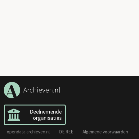
Deelnemende
organisaties
opendata.archieven.nl
DE REE
Algemene voorwaarden