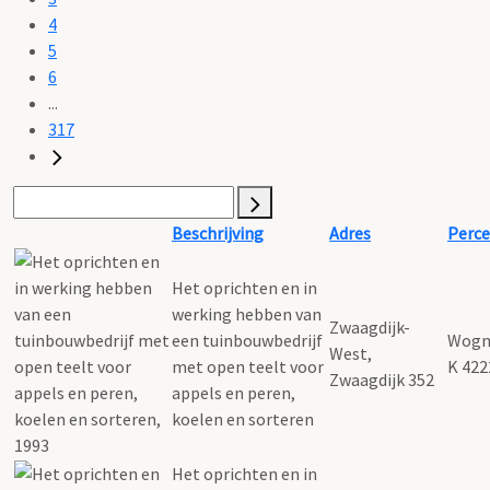
4
5
6
...
317
Beschrijving
Adres
Perce
Het oprichten en in
werking hebben van
Zwaagdijk-
een tuinbouwbedrijf
Wogn
West,
met open teelt voor
K 422
Zwaagdijk 352
appels en peren,
koelen en sorteren
Het oprichten en in