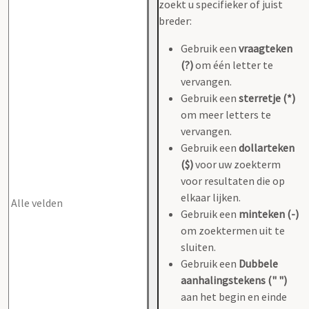
zoekt u specifieker of juist
breder:
Gebruik een
vraagteken
(?)
om één letter te
vervangen.
Gebruik een
sterretje (*)
om meer letters te
vervangen.
Gebruik een
dollarteken
($)
voor uw zoekterm
voor resultaten die op
elkaar lijken.
Gebruik een
minteken (-)
om zoektermen uit te
sluiten.
Gebruik een
Dubbele
aanhalingstekens (" ")
aan het begin en einde