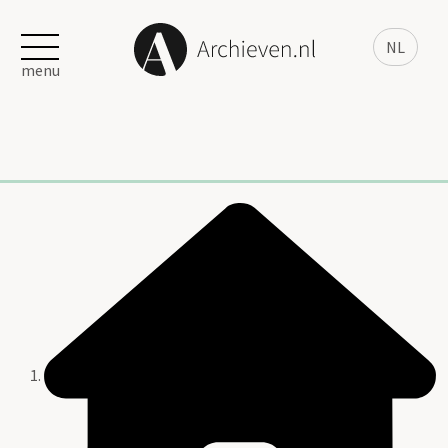
NL
menu